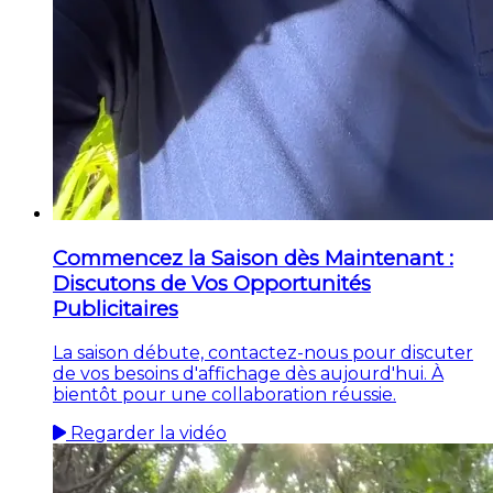
Commencez la Saison dès Maintenant :
Discutons de Vos Opportunités
Publicitaires
La saison débute, contactez-nous pour discuter
de vos besoins d'affichage dès aujourd'hui. À
bientôt pour une collaboration réussie.
Regarder la vidéo