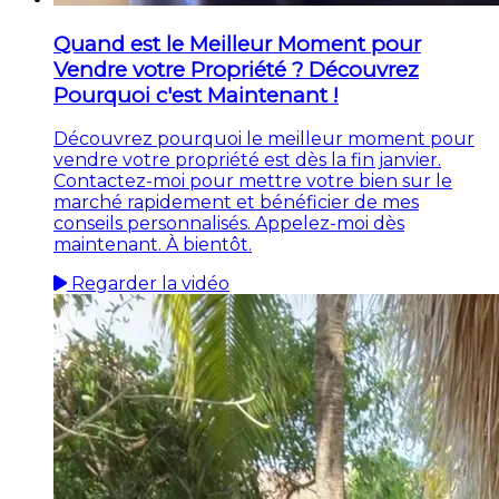
Quand est le Meilleur Moment pour
Vendre votre Propriété ? Découvrez
Pourquoi c'est Maintenant !
Découvrez pourquoi le meilleur moment pour
vendre votre propriété est dès la fin janvier.
Contactez-moi pour mettre votre bien sur le
marché rapidement et bénéficier de mes
conseils personnalisés. Appelez-moi dès
maintenant. À bientôt.
Regarder la vidéo