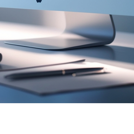
tions significatives par rapport à février 2024. Global
cipales tendances ci-dessous. Source: https://com.apciq.