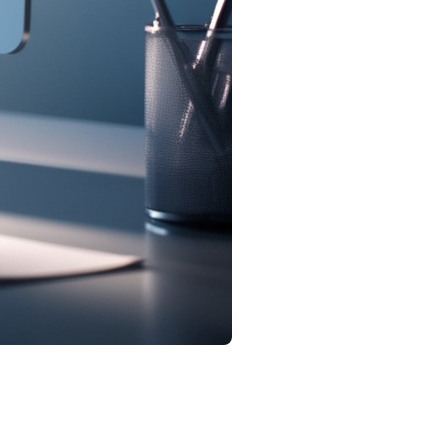
ement, les ventes ont augmenté tandis que le nombre
ca/fsmi-stats/mensuelles/2025/stats-202502-fr.pdf