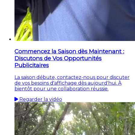
Commencez la Saison dès Maintenant :
Discutons de Vos Opportunités
Publicitaires
La saison débute, contactez-nous pour discuter
de vos besoins d'affichage dès aujourd'hui. À
bientôt pour une collaboration réussie.
Regarder la vidéo