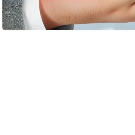
Lorsque vous êtes sur le point d’acheter une
propriété, une inspection rigoureuse est une étape
cruciale pour garantir que votre investissement est
solide. Lors de cette inspection, plusieurs éléments
clés sont systématiquement évalués par les
inspecteurs professionnels. Voici les cinq éléments les
plus courants qui ressortent généralement d’une
inspection de propriété.
La structure de la maison
La structure de la maison est l’un des aspects les plus
critiques examinés lors d’une inspection. Cela inclut
les fondations, les murs porteurs, les poutres et la
charpente. Les inspecteurs recherchent des signes de
fissures, de déformations ou de dommages causés