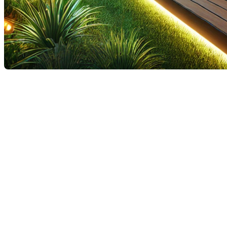
Avec le coût de la vie qui continue de grimper, de
nombreux Québécois optent de plus en plus pour
des vacances à domicile. Quoi de mieux que de
profiter de moments de qualité sur sa terrasse, un
véritable atout, qu'elle soit petite ou grande. En ces
temps où l'accès à la propriété devient de plus en
plus coûteux, transformer votre terrasse en un
espace de détente agréable est un privilège précieux
et une excellente manière de valoriser votre maison.
Pour faire de votre terrasse un véritable havre de paix
cet été, voici 4 éléments incontournables à prendre
en compte.