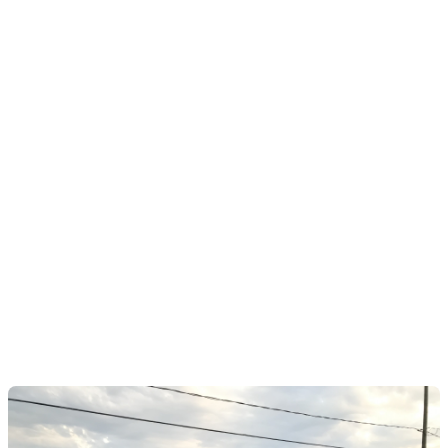
L'ombre : l'indispensable
confort
Que ce soit grâce à un parasol robuste ou une
pergola élégante, l'ombre est essentielle pour
apprécier pleinement les journées ensoleillées. Pour
les parasols, choisissez un tissu de haute qualité
capable de résister aux UV et aux intempéries. Veillez
également à sélectionner un pied de parasol lourd et
stable pour éviter qu'il ne s'envole au moindre coup
de vent.
En ce qui concerne les pergolas, plusieurs options
s'offrent à vous, des modèles commerciaux prêts à
installer aux constructions sur mesure. Si vous avez
les compétences et le temps, une pergola sur
mesure est un investissement qui ajoutera une
valeur certaine à votre espace extérieur.