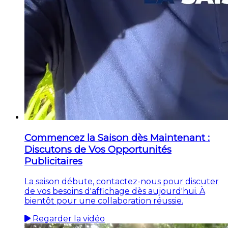
Commencez la Saison dès Maintenant :
Discutons de Vos Opportunités
Publicitaires
La saison débute, contactez-nous pour discuter
de vos besoins d'affichage dès aujourd'hui. À
bientôt pour une collaboration réussie.
Regarder la vidéo