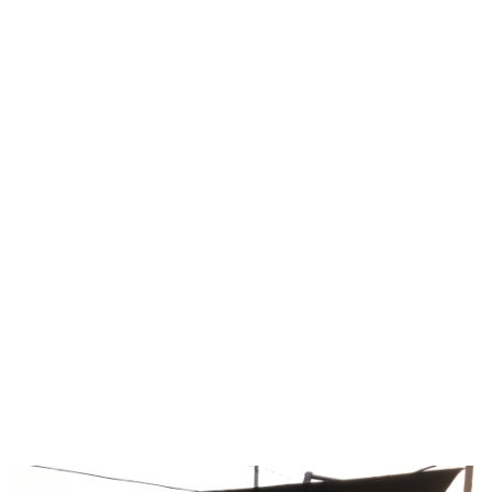
vous commencez à vous détendre dans votre
mobilier extérieur. Heureusement, il existe de
nombreuses solutions adaptées à tous les budgets
pour les éloigner. Que vous viviez en ville, en
banlieue ou à la campagne, vous trouverez des
équipements adaptés à votre environnement. Un
système de répulsion efficace peut transformer vos
soirées d'été en moments de pure détente, sans
interruptions désagréables.
Éclairage de soirée
Un bon éclairage extérieur crée une atmosphère
chaleureuse et conviviale. Plutôt que de vous
contenter d'une rallonge temporaire, investissez dans
un système d'éclairage permanent. Faites installer un
fil électrique souterrain par un électricien
professionnel pour un résultat esthétique et durable.
Vous pourrez ainsi profiter de votre éclairage
extérieur en toute saison.