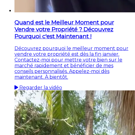
Quand est le Meilleur Moment pour
Vendre votre Propriété ? Découvrez
Pourquoi c'est Maintenant !
Découvrez pourquoi le meilleur moment pour
vendre votre propriété est dès la fin janvier.
Contactez-moi pour mettre votre bien sur le
marché rapidement et bénéficier de mes
conseils personnalisés. Appelez-moi dès
maintenant. À bientôt.
Regarder la vidéo