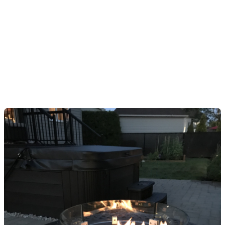
courtes. Si votre espace et votre budget le
permettent, aménagez un coin feu. Dès que les
températures baissent, vous pourrez profiter d'un
espace chaleureux et relaxant. Les options sont
nombreuses, des foyers électriques et au gaz aux
foyers traditionnels au bois. Sachez que les foyers au
bois nécessitent plus d'entretien et sont interdits dans
certaines municipalités. Renseignez-vous avant de
faire votre choix. Un foyer au gaz, quant à lui, offre
une utilisation facile et sans tracas.