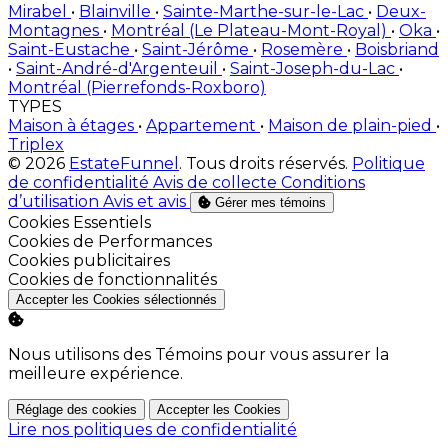
Mirabel
•
Blainville
•
Sainte-Marthe-sur-le-Lac
•
Deux-
Montagnes
•
Montréal (Le Plateau-Mont-Royal)
•
Oka
•
Saint-Eustache
•
Saint-Jérôme
•
Rosemère
•
Boisbriand
•
Saint-André-d'Argenteuil
•
Saint-Joseph-du-Lac
•
Montréal (Pierrefonds-Roxboro)
TYPES
Maison à étages
•
Appartement
•
Maison de plain-pied
•
Triplex
© 2026
EstateFunnel
. Tous droits réservés.
Politique
de confidentialité
Avis de collecte
Conditions
d’utilisation
Avis et avis
Gérer mes témoins
Activer
Cookies Essentiels
Activer
Cookies de Performances
Activer
Cookies publicitaires
Activer
Cookies de fonctionnalités
Accepter les Cookies sélectionnés
Nous utilisons des Témoins pour vous assurer la
meilleure expérience.
Réglage des cookies
Accepter les Cookies
Lire nos politiques de confidentialité