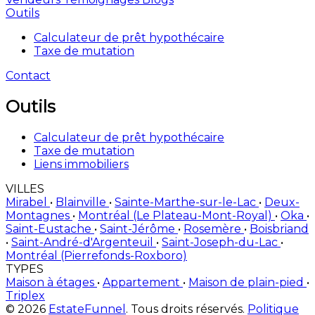
Outils
Calculateur de prêt hypothécaire
Taxe de mutation
Contact
Outils
Calculateur de prêt hypothécaire
Taxe de mutation
Liens immobiliers
VILLES
Mirabel
•
Blainville
•
Sainte-Marthe-sur-le-Lac
•
Deux-
Montagnes
•
Montréal (Le Plateau-Mont-Royal)
•
Oka
•
Saint-Eustache
•
Saint-Jérôme
•
Rosemère
•
Boisbriand
•
Saint-André-d'Argenteuil
•
Saint-Joseph-du-Lac
•
Montréal (Pierrefonds-Roxboro)
TYPES
Maison à étages
•
Appartement
•
Maison de plain-pied
•
Triplex
© 2026
EstateFunnel
. Tous droits réservés.
Politique