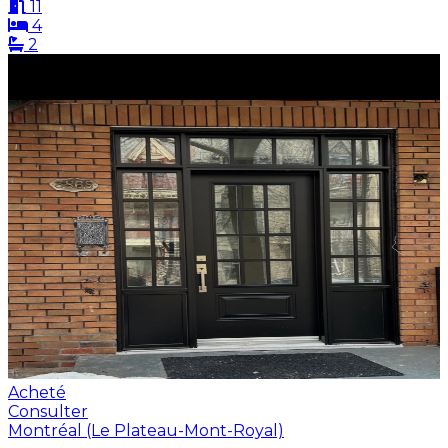
11
4
2
Acheté
Consulter
Montréal (Le Plateau-Mont-Royal)