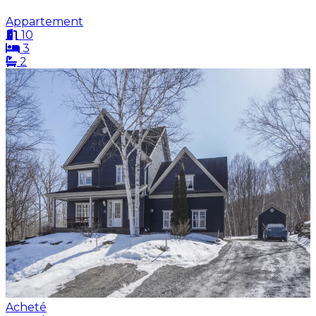
Appartement
10
3
2
Acheté