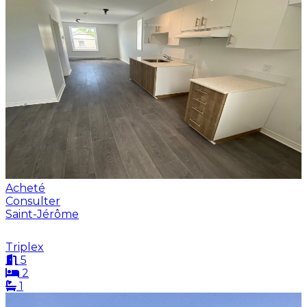
Acheté
Consulter
Saint-Jérôme
Triplex
5
2
1