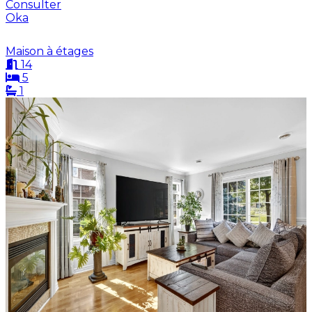
Consulter
Oka
Maison à étages
14
5
1