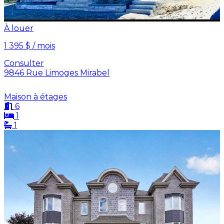
À louer
1 395 $ / mois
Consulter
9846 Rue Limoges Mirabel
Maison à étages
6
1
1