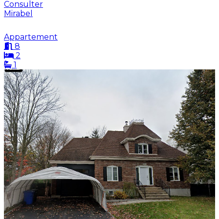
Consulter
Mirabel
Appartement
8
2
1