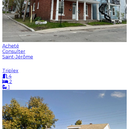
Acheté
Consulter
Saint-Jérôme
Triplex
4
2
1