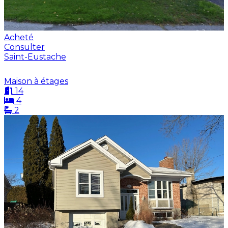
Acheté
Consulter
Saint-Eustache
Maison à étages
14
4
2