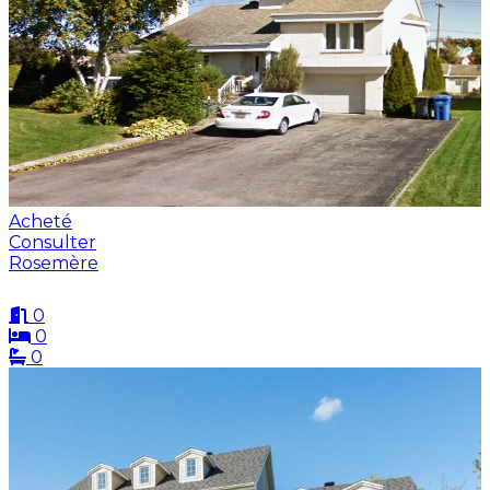
Acheté
Consulter
Rosemère
0
0
0