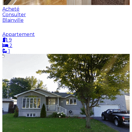
Acheté
Consulter
Blainville
Appartement
9
2
1