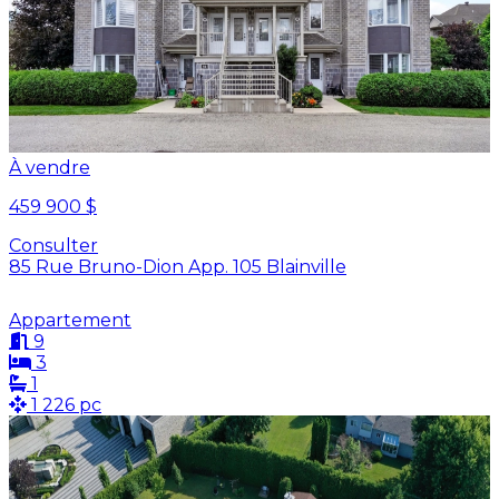
À vendre
459 900 $
Consulter
85 Rue Bruno-Dion App. 105 Blainville
Appartement
9
3
1
1 226 pc