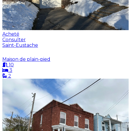
Acheté
Consulter
Saint-Eustache
Maison de plain-pied
10
3
2