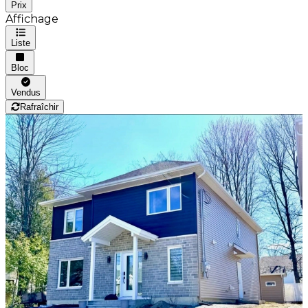
Prix
Affichage
Liste
Bloc
Vendus
Rafraîchir