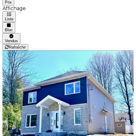
Prix
Affichage
Liste
Bloc
Vendus
Rafraîchir