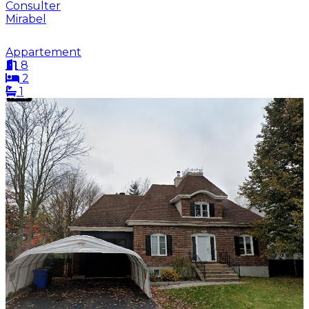
Consulter
Mirabel
Appartement
8
2
1