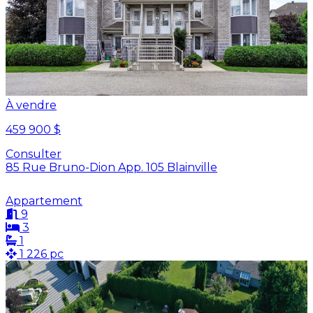
À vendre
459 900 $
Consulter
85 Rue Bruno-Dion App. 105 Blainville
Appartement
9
3
1
1 226 pc