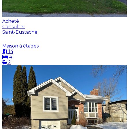
Acheté
Consulter
Saint-Eustache
Maison à étages
14
4
2