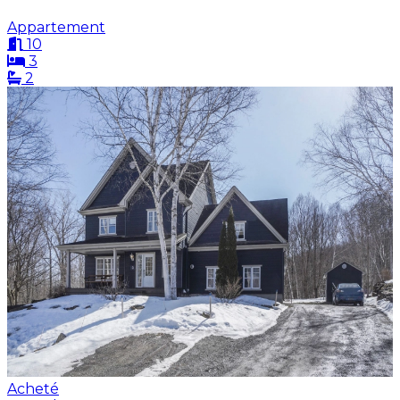
Appartement
10
3
2
Acheté