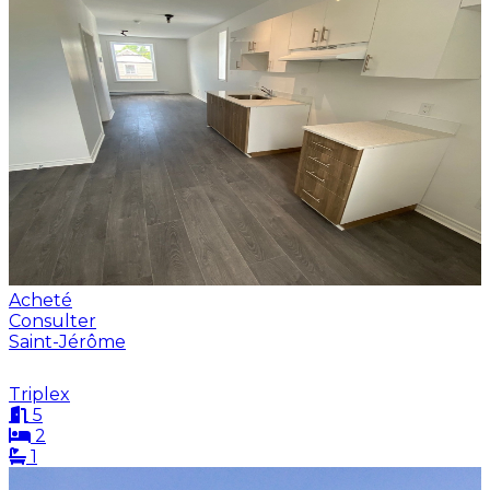
Acheté
Consulter
Saint-Jérôme
Triplex
5
2
1