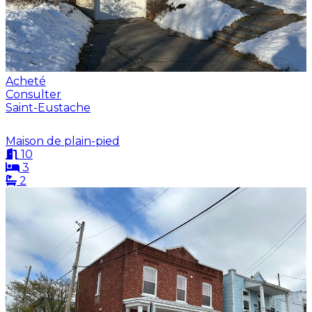
Acheté
Consulter
Saint-Eustache
Maison de plain-pied
10
3
2