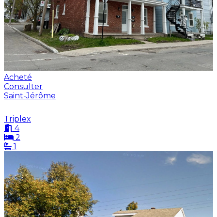
Acheté
Consulter
Saint-Jérôme
Triplex
4
2
1