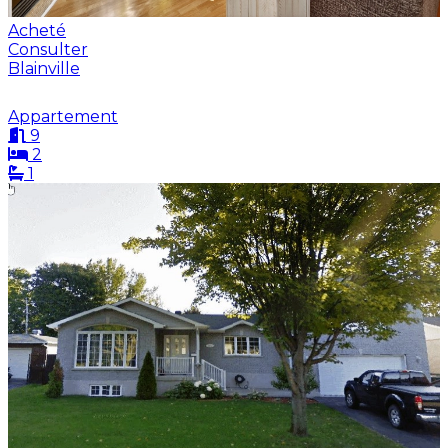
Acheté
Consulter
Blainville
Appartement
9
2
1