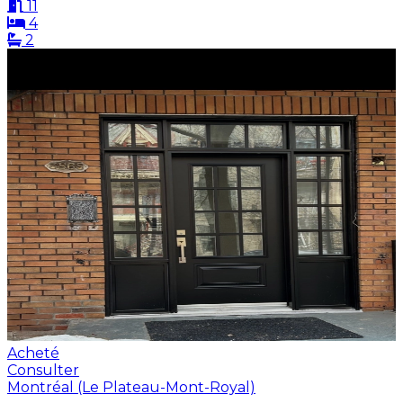
11
4
2
Acheté
Consulter
Montréal (Le Plateau-Mont-Royal)