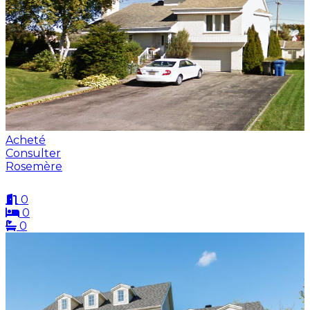
Acheté
Consulter
Rosemère
0
0
0