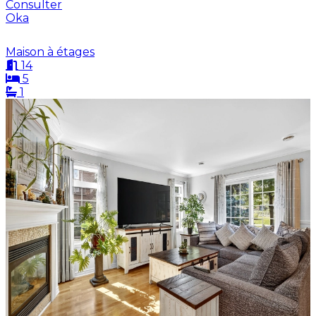
Consulter
Oka
Maison à étages
14
5
1