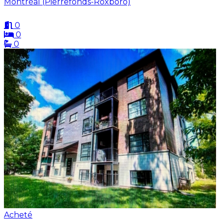
Montréal (Pierrefonds-Roxboro)
0
0
0
Acheté