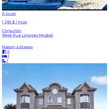
À louer
1 395 $ / mois
Consulter
9846 Rue Limoges Mirabel
Maison à étages
6
1
1